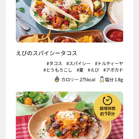
えびのスパイシータコス
#タコス
#スパイシー
#トルティーヤ
#とうもろこし
#夏
#えび
#アボカド
カロリー 275kcal
塩分 1.8g