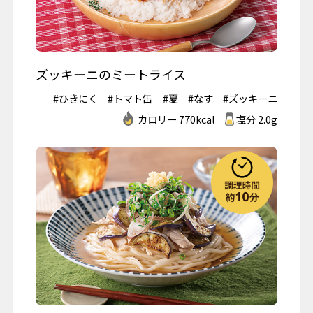
ズッキーニのミートライス
#ひきにく
#トマト缶
#夏
#なす
#ズッキーニ
カロリー 770kcal
塩分 2.0g