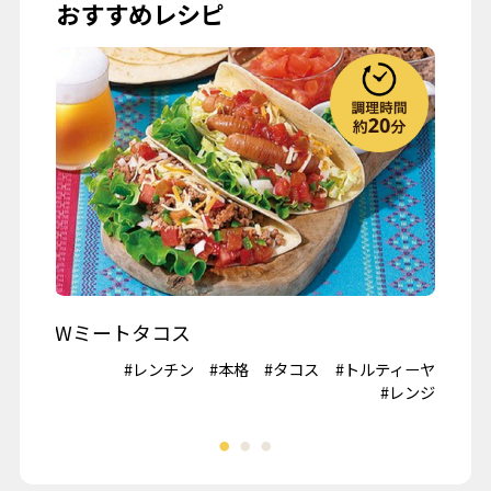
おすすめレシピ
お彼岸
七夕
お月見
ハロウィーン
クリスマス
春の行楽
秋の行楽
記念日・お祝い
ワイン
Wミートタコス
山
#鶏肉
#レンチン
#本格
#タコス
#トルティーヤ
#冷
夏野菜
#レンジ