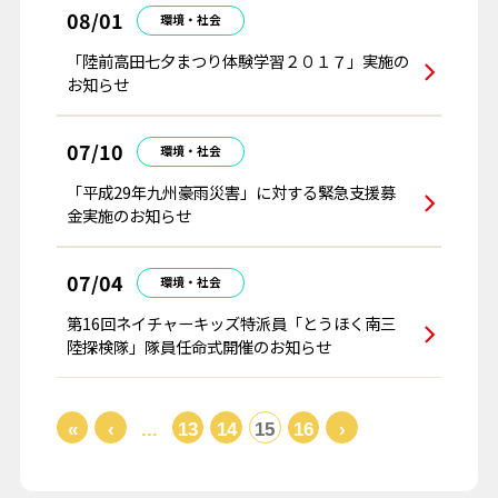
08/01
環境・社会
「陸前高田七夕まつり体験学習２０１７」実施の
お知らせ
07/10
環境・社会
「平成29年九州豪雨災害」に対する緊急支援募
金実施のお知らせ
07/04
環境・社会
第16回ネイチャーキッズ特派員「とうほく南三
陸探検隊」隊員任命式開催のお知らせ
«
‹
...
13
14
15
16
›