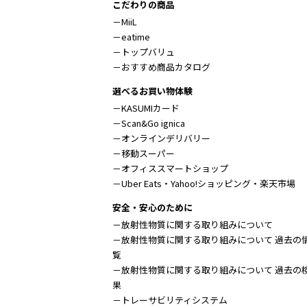
こだわりの商品
－MiiL
－eatime
－トップバリュ
－おすすめ商品カタログ
選べるお買い物体験
－KASUMIカード
－Scan&Go ignica
－オンラインデリバリー
－移動スーパー
－オフィススマートショップ
－Uber Eats・Yahoo!ショッピング・楽天市場
安全・安心のために
－放射性物質に関する取り組みについて
－放射性物質に関する取り組みについて 過去の
覧
－放射性物質に関する取り組みについて 過去の
果
－トレーサビリティシステム