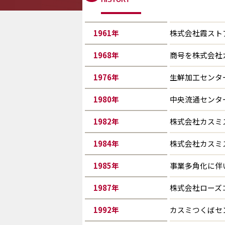
1961
年
株式会社霞スト
1968
年
商号を株式会社
1976
年
生鮮加工センタ
1980
年
中央流通センタ
1982
年
株式会社カスミ
1984
年
株式会社カスミ
1985
年
事業多角化に伴
1987
年
株式会社ローズ
1992
年
カスミつくばセ