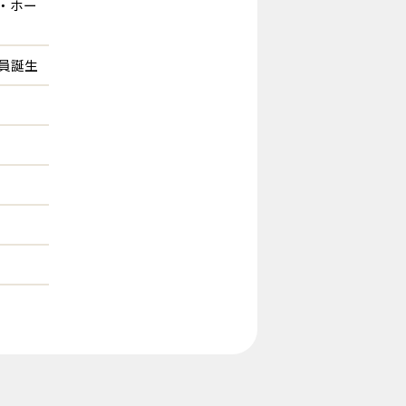
・ホー
員誕生