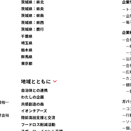
茨城県：県北
企業
茨城県：県央
－ト
茨城県：県南
－企
－電
茨城県：県西
茨城県：鹿行
企業
千葉県
－会
埼玉県
－概
栃木県
－グ
群馬県
－沿
東京都
－会
－広
－カ
地域とともに
－健
自治体との連携
－
わたしの企画
ガバ
情報一
共感創造の森
－コ
イオンチアーズ
検査結
－行
陸前高田支援と交流
－ソ
フードロス削減活動
－個