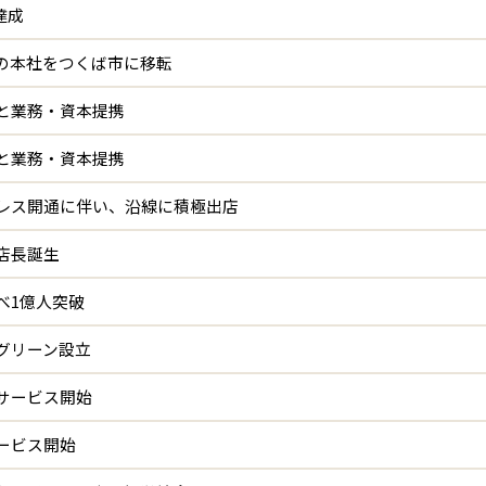
達成
の本社をつくば市に移転
と業務・資本提携
と業務・資本提携
レス開通に伴い、沿線に積極出店
店長誕生
べ1億人突破
グリーン設立
サービス開始
ービス開始