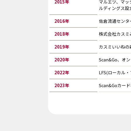
2015
年
マルエツ、マッ
ルディングス設
2016
年
佐倉流通センタ
2018
年
株式会社カスミ
2019
年
カスミいいねの
2020
年
Scan&Go
2022
年
LFS(ローカ
2023
年
Scan&Goカー