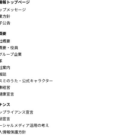
情報トップページ
ップメッセージ
業方針
子公告
概要
社概要
要・役員
ループ企業
革
社案内
報誌
スミのうた・公式キャラクター
康経営
健康宣言
ナンス
ンプライアンス宣言
動宣言
ーシャルメディア活用の考え
人情報保護方針