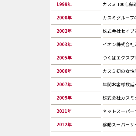
1999
年
カスミ 100店舗
2000
年
カスミグループ
2002
年
株式会社セイブ
2003
年
イオン株式会社
2005
年
つくばエクスプ
2006
年
カスミ初の女性
2007
年
年間お客様数延
2009
年
株式会社カスミ
2011
年
ネットスーパー
2012
年
移動スーパーサ