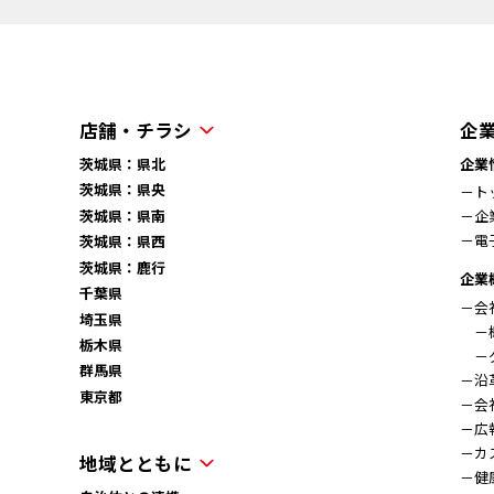
店舗・チラシ
企
茨城県：県北
企業
茨城県：県央
－ト
茨城県：県南
－企
－電
茨城県：県西
茨城県：鹿行
企業
千葉県
－会
埼玉県
－概
栃木県
－グ
群馬県
－沿
東京都
－会
－広
－カ
地域とともに
－健