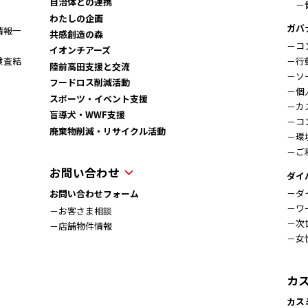
自治体との連携
－
わたしの企画
ガバ
情報一
共感創造の森
－コ
イオンチアーズ
検査結
－行
陸前高田支援と交流
－ソ
フードロス削減活動
－個
スポーツ・イベント支援
－カ
盲導犬・WWF支援
－コ
廃棄物削減・リサイクル活動
－環
－ご
お問い合わせ
ダイ
－ダ
お問い合わせフォーム
－ワ
－お客さま相談
－次
－店舗物件情報
－女
カ
カス