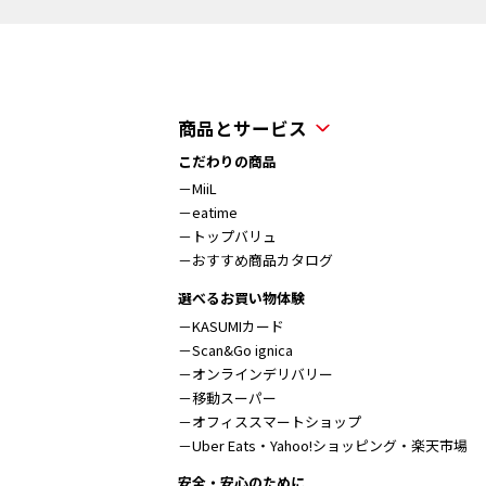
商品とサービス
こだわりの商品
－MiiL
－eatime
－トップバリュ
－おすすめ商品カタログ
選べるお買い物体験
－KASUMIカード
－Scan&Go ignica
－オンラインデリバリー
－移動スーパー
－オフィススマートショップ
－Uber Eats・Yahoo!ショッピング・楽天市場
安全・安心のために