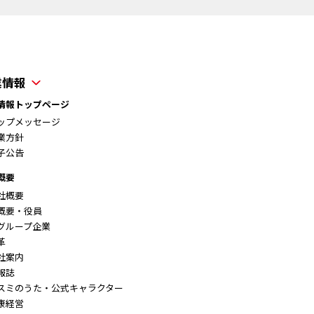
業情報
情報トップページ
ップメッセージ
業方針
子公告
概要
社概要
要・役員
ループ企業
革
社案内
報誌
スミのうた・公式キャラクター
康経営