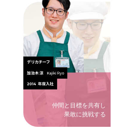
デリカチーフ
加治木 涼
Kajiki Ryo
年度入社
2014
仲間と目標を共有し
果敢に挑戦する