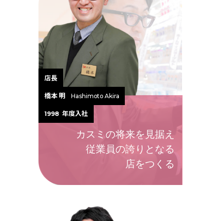
店長
橋本 明
Hashimoto Akira
年度入社
1998
カスミの将来を見据え
従業員の誇りとなる
店をつくる