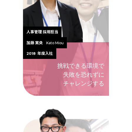
人事管理 採用担当
加藤 実央
Kato Miou
年度入社
2018
挑戦できる環境で
失敗を恐れずに
チャレンジする