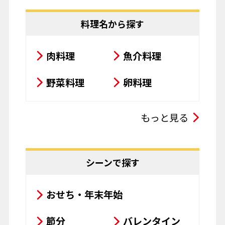
料理名から探す
肉料理
魚介料理
野菜料理
卵料理
スープ・シチュー・カレー
もっと見る
サラダ
鍋料理
豆腐料理
揚げ物
シーンで探す
粉物
飲み物
おせち・年末年始
お菓子
パスタ
節分
バレンタイン