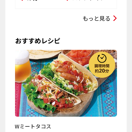
その他
ひな祭り
こどもの日
もっと見る
母の日
父の日
おすすめレシピ
お彼岸
七夕
お月見
ハロウィーン
クリスマス
春の行楽
秋の行楽
記念日・お祝い
ワイン
Wミートタコス
山