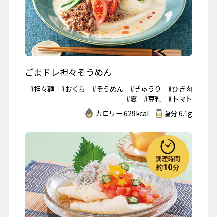
ごまドレ担々そうめん
#担々麵
#おくら
#そうめん
#きゅうり
#ひき肉
#夏
#豆乳
#トマト
カロリー 629kcal
塩分 6.1g