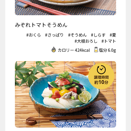
みぞれトマトそうめん
#おくら
#さっぱり
#そうめん
#しらす
#夏
#大根おろし
#トマト
カロリー 424kcal
塩分 6.0g