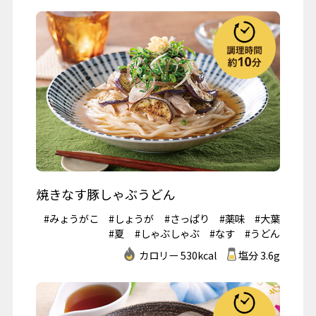
焼きなす豚しゃぶうどん
#みょうがこ
#しょうが
#さっぱり
#薬味
#大葉
#夏
#しゃぶしゃぶ
#なす
#うどん
カロリー 530kcal
塩分 3.6g