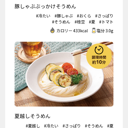
豚しゃぶぶっかけそうめん
#冷たい
#豚しゃぶ
#おくら
#さっぱり
#そうめん
#枝豆
#夏
#トマト
カロリー 433kcal
塩分 3.0g
夏越しそうめん
#夏越し
#冷たい
#さっぱり
#そうめん
#夏