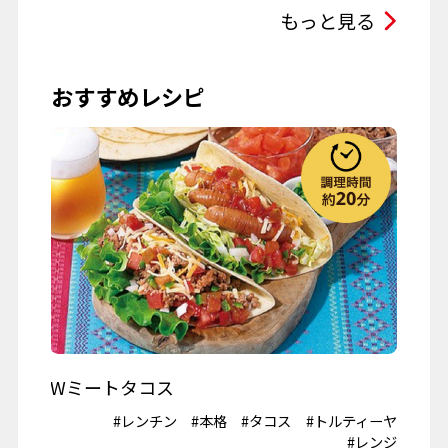
ひな祭り
こどもの日
もっと見る
母の日
父の日
おすすめレシピ
お彼岸
七夕
お月見
ハロウィーン
クリスマス
春の行楽
秋の行楽
記念日・お祝い
ワイン
Wミートタコス
山
#鶏肉
#レンチン
#本格
#タコス
#トルティーヤ
#冷
夏野菜
#レンジ