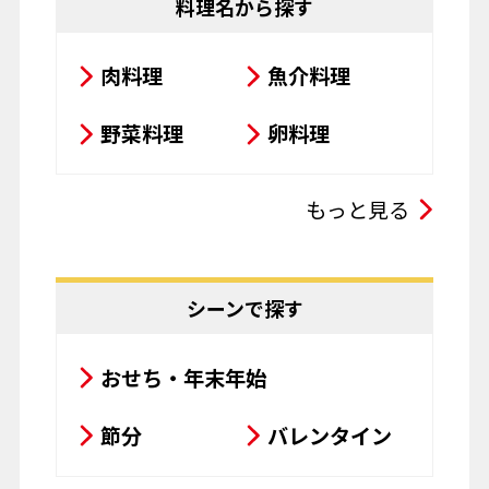
料理名から探す
肉料理
魚介料理
野菜料理
卵料理
スープ・シチュー・カレー
もっと見る
サラダ
鍋料理
豆腐料理
揚げ物
シーンで探す
粉物
飲み物
おせち・年末年始
お菓子
パスタ
節分
バレンタイン
その他