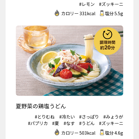
#レモン
#ズッキーニ
カロリー 331kcal
塩分 5.5g
夏野菜の鶏塩うどん
#とりむね
#冷たい
#さっぱり
#みょうが
#パプリカ
#夏
#なす
#うどん
#ズッキーニ
カロリー 503kcal
塩分 4.6g