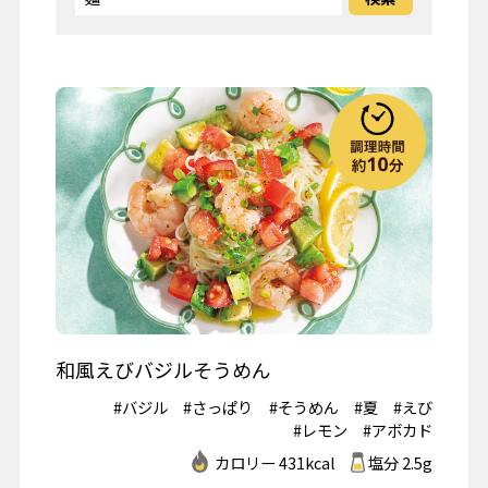
和風えびバジルそうめん
#バジル
#さっぱり
#そうめん
#夏
#えび
#レモン
#アボカド
カロリー 431kcal
塩分 2.5g