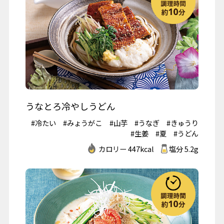
うなとろ冷やしうどん
#冷たい
#みょうがこ
#山芋
#うなぎ
#きゅうり
#生姜
#夏
#うどん
カロリー 447kcal
塩分 5.2g