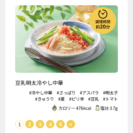
豆乳明太冷やし中華
#冷やし中華
#さっぱり
#アスパラ
#明太子
#きゅうり
#夏
#ピリ辛
#豆乳
#トマト
カロリー 476kcal
塩分 3.7g
1
2
3
4
5
>