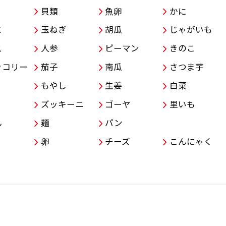
貝類
魚卵
かに
と
玉ねぎ
胡瓜
じゃがいも
ス
人参
ピーマン
きのこ
ッコリー
茄子
南瓜
さつま芋
もやし
生姜
白菜
ズッキーニ
ゴーヤ
里いも
ん
麺
パン
卵
チーズ
こんにゃく