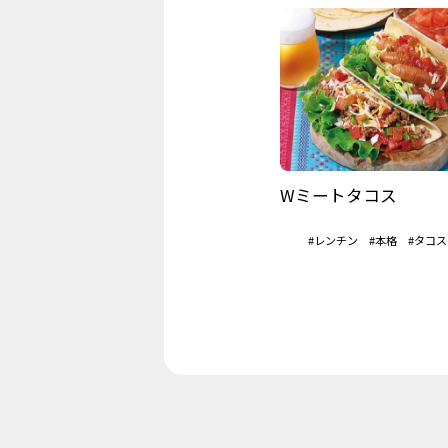
Wミートタコス
#レンチン
#本格
#タコス