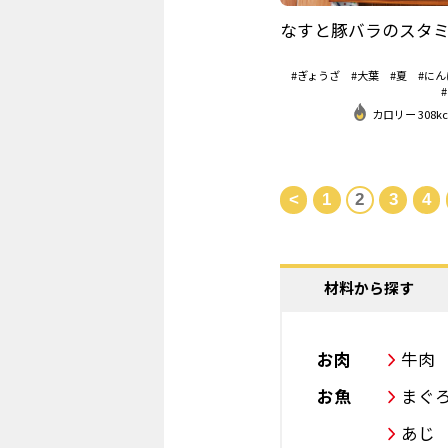
なすと豚バラのスタ
#ぎょうざ
#大葉
#夏
#にん
カロリー 308kc
<
1
2
3
4
材料から探す
お肉
牛肉
お魚
まぐ
あじ