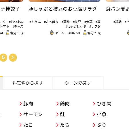
ミナ棒餃子
豚しゃぶと枝豆のお豆腐サラダ
食パン夏
にく
#おつまみ
#とうふ
#さっぱり
#薬味
#枝豆
#大葉
#夏
#観戦
#
#トマト
#チーズ
#しゃぶしゃぶ
#サラダ
al
塩分 1.0g
カロリー 480kcal
塩分 2.8g
5
>
料理名から探す
シーンで探す
豚肉
鶏肉
ひき肉
ろ
サーモン
鮭
小魚
たこ
たら
ぶり