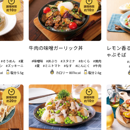
牛肉の味噌ガーリック丼
レモン香
ゃぶそば
#そうめん
#夏
#味噌味
#丼ぶり
#スタミナ
#おくら
#焼肉
ン
#ズッキーニ
#夏
#ミニトマト
#なす
#にんにく
#牛肉
al
塩分 5.5g
カロリー 807kcal
塩分 2.6g