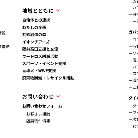
－広
－カ
地域とともに
－健
自治体との連携
－
わたしの企画
ガバ
情報一
共感創造の森
－コ
イオンチアーズ
検査結
－行
陸前高田支援と交流
－ソ
フードロス削減活動
－個
スポーツ・イベント支援
－カ
盲導犬・WWF支援
－コ
廃棄物削減・リサイクル活動
－環
－ご
お問い合わせ
ダイ
－ダ
お問い合わせフォーム
－ワ
－お客さま相談
－次
－店舗物件情報
－女