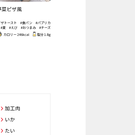
野菜ピザ風
ピザトースト
#食パン
#パプリカ
#夏
#えび
#おつまみ
#チーズ
カロリー 246kcal
塩分 1.8g
加工肉
いか
たい