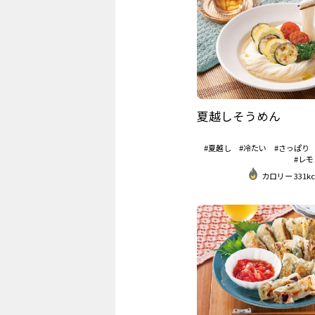
夏越しそうめん
#夏越し
#冷たい
#さっぱり
#レモ
カロリー 331kc