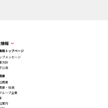
業情報
情報トップページ
ップメッセージ
業方針
子公告
概要
社概要
要・役員
ループ企業
革
社案内