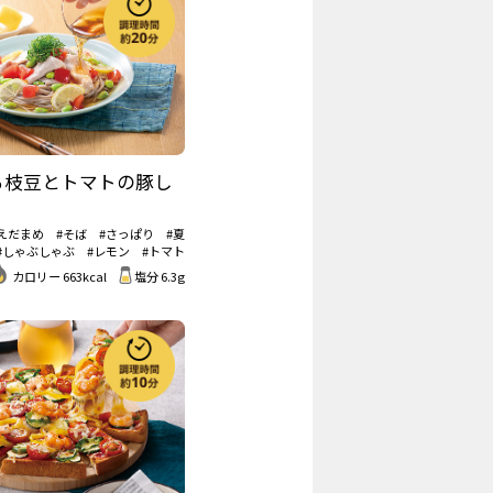
る枝豆とトマトの豚し
#えだまめ
#そば
#さっぱり
#夏
#しゃぶしゃぶ
#レモン
#トマト
カロリー 663kcal
塩分 6.3g