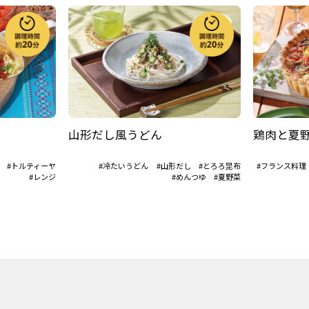
山形だし風うどん
鶏肉と夏
#トルティーヤ
#冷たいうどん
#山形だし
#とろろ昆布
#フランス料理
#レンジ
#めんつゆ
#夏野菜