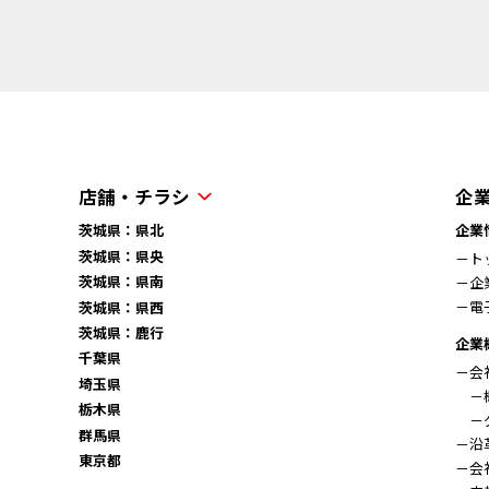
店舗・チラシ
企
茨城県：県北
企業
茨城県：県央
－ト
茨城県：県南
－企
－電
茨城県：県西
茨城県：鹿行
企業
千葉県
－会
埼玉県
－概
栃木県
－グ
群馬県
－沿
東京都
－会