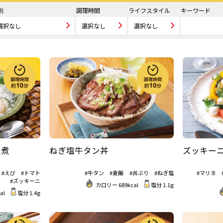
別
調理時間
ライフスタイル
キーワード
ム煮
ねぎ塩牛タン丼
ズッキー
#えび
#トマト
#牛タン
#麦飯
#丼ぶり
#ねぎ塩
#マリネ
#ズッキーニ
カロリー 689kcal
塩分 1.1g
al
塩分 1.4g