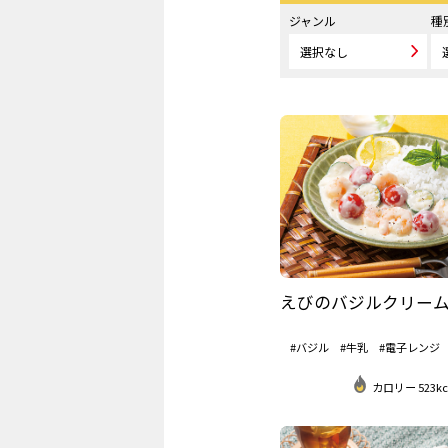
ジャンル
種
えびのバジルクリー
#バジル
#牛乳
#電子レンジ
カロリー 523kc