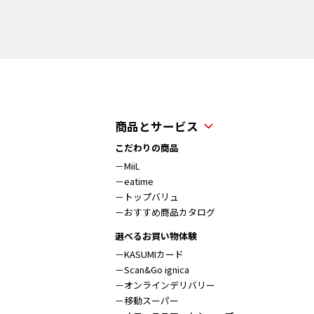
商品とサービス
こだわりの商品
－MiiL
－eatime
－トップバリュ
－おすすめ商品カタログ
選べるお買い物体験
－KASUMIカード
－Scan&Go ignica
－オンラインデリバリー
－移動スーパー