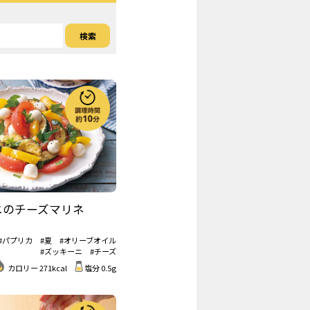
ニのチーズマリネ
#パプリカ
#夏
#オリーブオイル
#ズッキーニ
#チーズ
カロリー 271kcal
塩分 0.5g