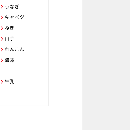
うなぎ
キャベツ
ねぎ
山芋
れんこん
海藻
牛乳