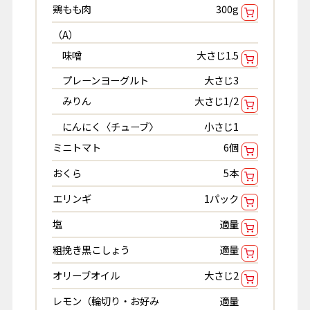
鶏もも肉
300g
（A）
味噌
大さじ1.5
プレーンヨーグルト
大さじ3
みりん
大さじ1/2
にんにく〈チューブ〉
小さじ1
ミニトマト
6個
おくら
5本
エリンギ
1パック
塩
適量
粗挽き黒こしょう
適量
オリーブオイル
大さじ2
レモン（輪切り・お好み
適量