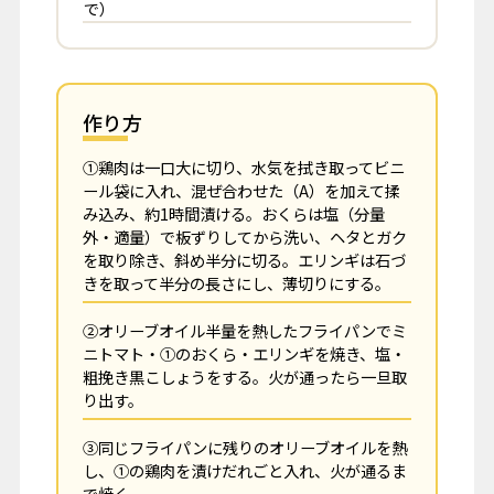
で）
作り方
①鶏肉は一口大に切り、水気を拭き取ってビニ
ール袋に入れ、混ぜ合わせた（A）を加えて揉
み込み、約1時間漬ける。おくらは塩（分量
外・適量）で板ずりしてから洗い、ヘタとガク
を取り除き、斜め半分に切る。エリンギは石づ
きを取って半分の長さにし、薄切りにする。
②オリーブオイル半量を熱したフライパンでミ
ニトマト・①のおくら・エリンギを焼き、塩・
粗挽き黒こしょうをする。火が通ったら一旦取
り出す。
③同じフライパンに残りのオリーブオイルを熱
し、①の鶏肉を漬けだれごと入れ、火が通るま
で焼く。