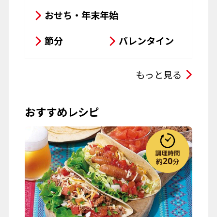
もっと見る
母の日
父の日
おすすめレシピ
お彼岸
七夕
お月見
ハロウィーン
クリスマス
春の行楽
秋の行楽
記念日・お祝い
ワイン
Wミートタコス
山
#鶏肉
#レンチン
#本格
#タコス
#トルティーヤ
#冷
夏野菜
#レンジ