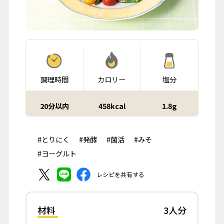
調理時間
カロリー
塩分
20分以内
458kcal
1.8g
#とりにく
#発酵
#菌活
#みそ
#ヨーグルト
レシピを共有する
材料
3人分