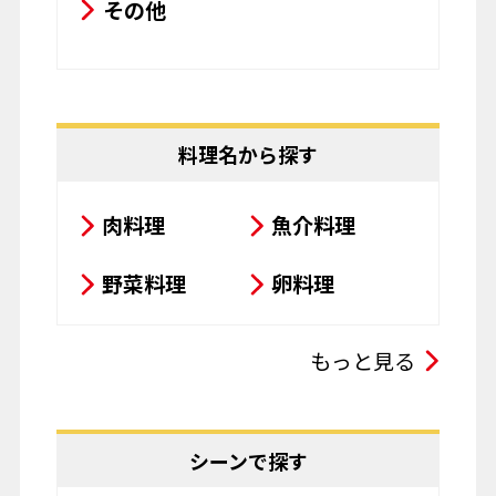
肉料理
魚介料理
野菜料理
卵料理
スープ・シチュー・カレー
もっと見る
サラダ
鍋料理
豆腐料理
揚げ物
シーンで探す
粉物
飲み物
おせち・年末年始
お菓子
パスタ
節分
バレンタイン
その他
ひな祭り
こどもの日