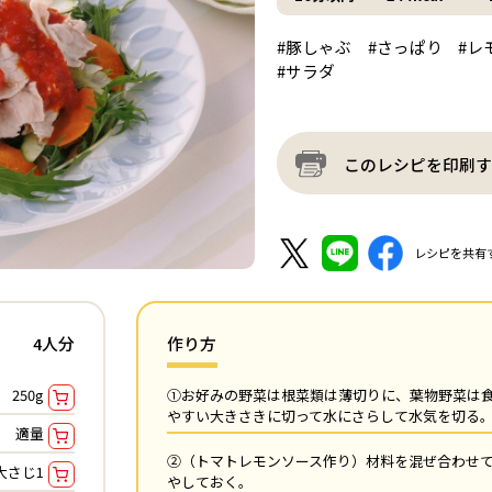
#豚しゃぶ
#さっぱり
#レ
#サラダ
このレシピを印刷す
レシピを共有
4人分
作り方
250g
①お好みの野菜は根菜類は薄切りに、葉物野菜は
やすい大きさきに切って水にさらして水気を切る
適量
②（トマトレモンソース作り）材料を混ぜ合わせ
大さじ1
やしておく。