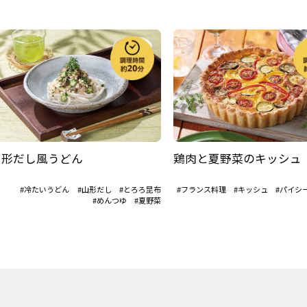
山形だし風うどん
鶏肉と夏野菜のキッシュ
#冷たいうどん
#山形だし
#とろろ昆布
#フランス料理
#キッシュ
#パイシ
#めんつゆ
#夏野菜