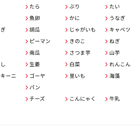
こ
たら
ぶり
たい
類
魚卵
かに
うなぎ
ねぎ
胡瓜
じゃがいも
キャベツ
参
ピーマン
きのこ
ねぎ
子
南瓜
さつま芋
山芋
やし
生姜
白菜
れんこん
ッキーニ
ゴーヤ
里いも
海藻
パン
チーズ
こんにゃく
牛乳