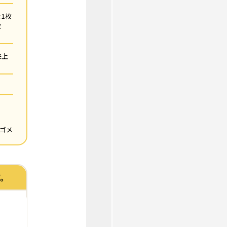
1枚
取
来上
カゴメ
。