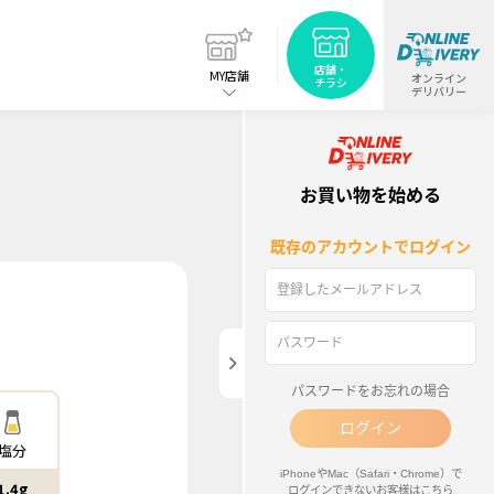
閉じる
店舗・
MY店舗
オンライン
チラシ
デリバリー
お買い物を始める
塩分
1.4g