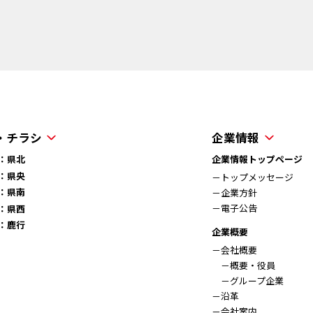
・チラシ
企業情報
：県北
企業情報トップページ
：県央
－トップメッセージ
：県南
－企業方針
－電子公告
：県西
：鹿行
企業概要
－会社概要
－概要・役員
－グループ企業
－沿革
－会社案内