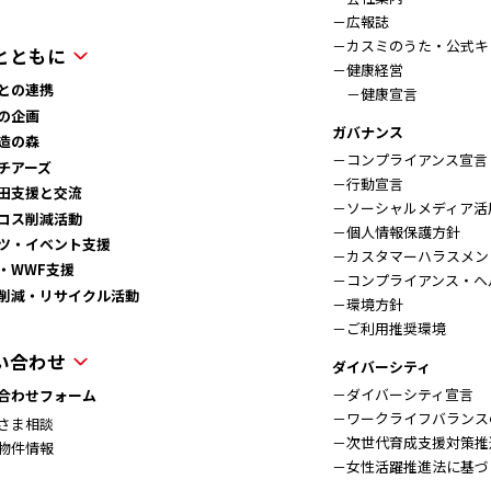
－広報誌
－カスミのうた・公式キ
とともに
－健康経営
との連携
－健康宣言
の企画
ガバナンス
造の森
－コンプライアンス宣言
チアーズ
－行動宣言
田支援と交流
－ソーシャルメディア活
ロス削減活動
－個人情報保護方針
ツ・イベント支援
－カスタマーハラスメン
・WWF支援
－コンプライアンス・ヘ
削減・リサイクル活動
－環境方針
－ご利用推奨環境
い合わせ
ダイバーシティ
－ダイバーシティ宣言
合わせフォーム
－ワークライフバランス
さま相談
－次世代育成支援対策推
物件情報
－女性活躍推進法に基づ