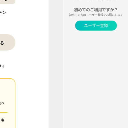
モン
る
する
食べ
。
て冷