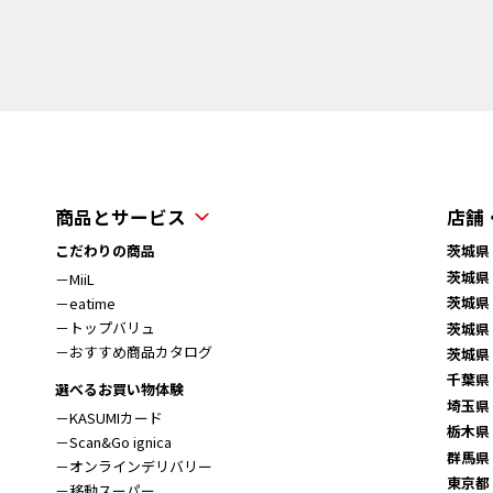
商品とサービス
店舗
こだわりの商品
茨城県
茨城県
－MiiL
茨城県
－eatime
－トップバリュ
茨城県
－おすすめ商品カタログ
茨城県
千葉県
選べるお買い物体験
埼玉県
－KASUMIカード
栃木県
－Scan&Go ignica
群馬県
－オンラインデリバリー
東京都
－移動スーパー