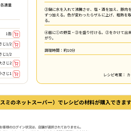
各適量
③鍋に水を入れて沸騰させ、塩・酒を加え、豚肉を
ずつ加える。色が変わったらザルに上げ、粗熱を
る。
④器に①の野菜・③を盛り付ける。②をかけて出
1缶
がり。
さじ1/2
調理時間：約10分
さじ1/2
大さじ2
小さじ1
レシピ考案： 
スミのネットスーパー）でレシピの材料が購入できます