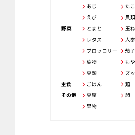
あじ
た
えび
貝
野菜
とまと
玉
レタス
人
ブロッコリー
茄
葉物
も
豆類
ズ
主食
ごはん
麺
その他
豆腐
卵
果物