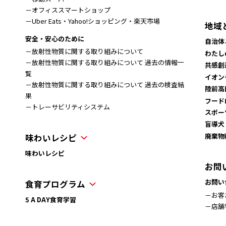
－オフィススマートショップ
－Uber Eats・Yahoo!ショッピング・楽天市場
地域
安全・安心のために
自治体
－放射性物質に関する取り組みについて
わたし
－放射性物質に関する取り組みについて 過去の情報一
共感創
覧
イオン
－放射性物質に関する取り組みについて 過去の検査結
陸前高
果
フード
－トレーサビリティシステム
スポー
盲導犬
廃棄物
味わいレシピ
味わいレシピ
お問
お問い
食育プログラム
－お客
5 A DAY食育学習
－店舗