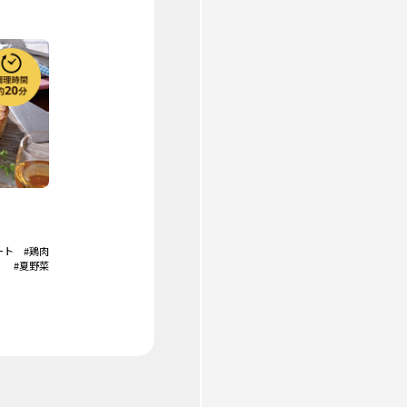
ート
#鶏肉
#夏野菜