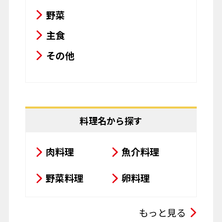
料理名から探す
肉料理
魚介料理
野菜料理
卵料理
スープ・シチュー・カレー
もっと見る
サラダ
鍋料理
豆腐料理
揚げ物
シーンで探す
粉物
飲み物
おせち・年末年始
お菓子
パスタ
節分
バレンタイン
その他