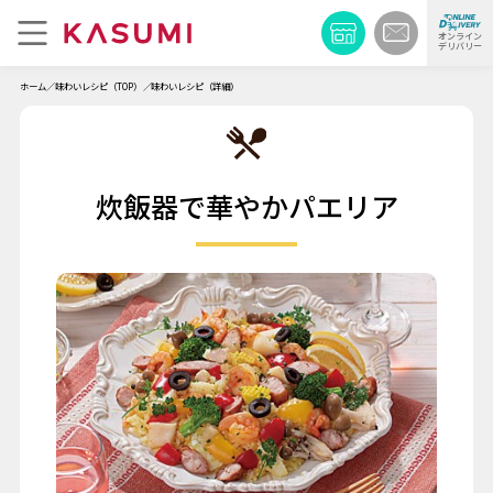
オンライン
デリバリー
ホーム
味わいレシピ（TOP）
味わいレシピ（詳細）
炊飯器で華やかパエリア