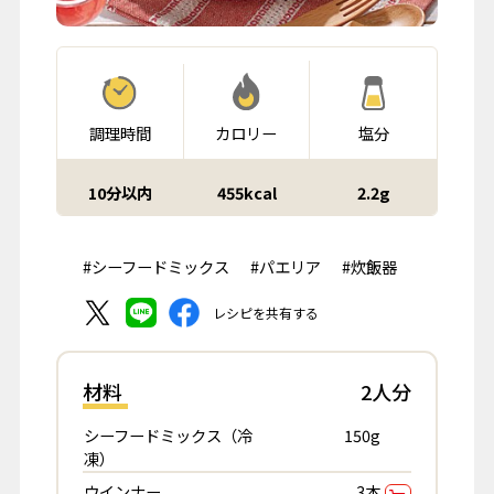
調理時間
カロリー
塩分
10分以内
455kcal
2.2g
#シーフードミックス
#パエリア
#炊飯器
レシピを共有する
材料
2人分
シーフードミックス（冷
150g
凍）
ウインナー
3本