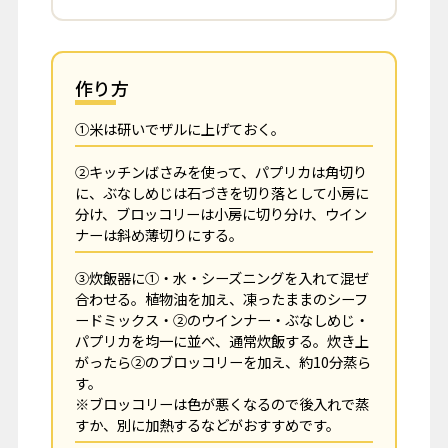
作り方
①米は研いでザルに上げておく。
➁キッチンばさみを使って、パプリカは角切り
に、ぶなしめじは石づきを切り落として小房に
分け、ブロッコリーは小房に切り分け、ウイン
ナーは斜め薄切りにする。
③炊飯器に①・水・シーズニングを入れて混ぜ
合わせる。植物油を加え、凍ったままのシーフ
ードミックス・➁のウインナー・ぶなしめじ・
パプリカを均一に並べ、通常炊飯する。炊き上
がったら➁のブロッコリーを加え、約10分蒸ら
す。
※ブロッコリーは色が悪くなるので後入れで蒸
すか、別に加熱するなどがおすすめです。