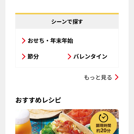
ひな祭り
こどもの日
もっと見る
母の日
父の日
おすすめレシピ
お彼岸
七夕
お月見
ハロウィーン
クリスマス
春の行楽
秋の行楽
記念日・お祝い
ワイン
Wミートタコス
山
#鶏肉
#レンチン
#本格
#タコス
#トルティーヤ
#冷
夏野菜
#レンジ