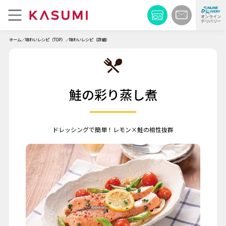
オンライン
デリバリー
ホーム
味わいレシピ（TOP）
味わいレシピ（詳細）
鮭の彩り蒸し煮
ドレッシングで簡単！レモン×鮭の相性抜群