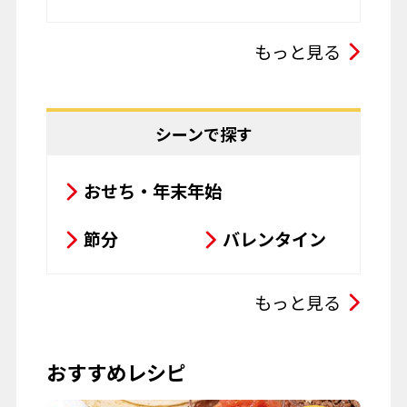
スープ・シチュー・カレー
もっと見る
サラダ
鍋料理
豆腐料理
揚げ物
シーンで探す
粉物
飲み物
おせち・年末年始
お菓子
パスタ
節分
バレンタイン
その他
ひな祭り
こどもの日
もっと見る
母の日
父の日
おすすめレシピ
お彼岸
七夕