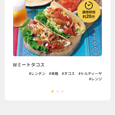
お月見
ハロウィーン
クリスマス
春の行楽
秋の行楽
記念日・お祝い
ワイン
Wミートタコス
山
#鶏肉
#レンチン
#本格
#タコス
#トルティーヤ
#冷
夏野菜
#レンジ