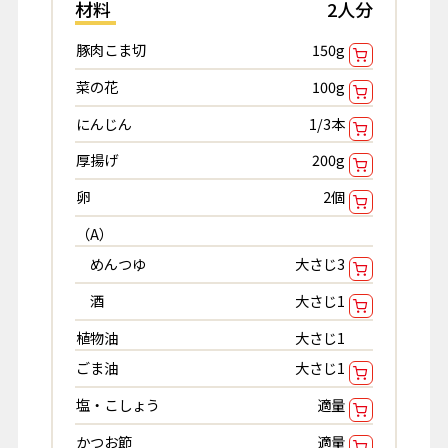
材料
2人分
豚肉こま切
150g
菜の花
100g
にんじん
1/3本
厚揚げ
200g
卵
2個
（A）
めんつゆ
大さじ3
酒
大さじ1
植物油
大さじ1
ごま油
大さじ1
塩・こしょう
適量
かつお節
適量