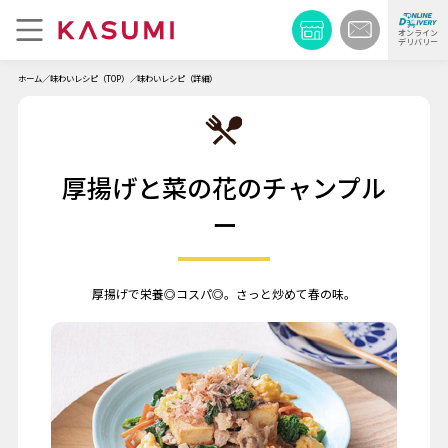
オンライン
デリバリー
ホーム
味わいレシピ（TOP）
味わいレシピ（詳細）
厚揚げと菜の花のチャンプル
ー
厚揚げで栄養◎コスパ◎。さっと炒めて春の味。