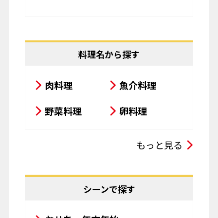
料理名から探す
肉料理
魚介料理
野菜料理
卵料理
スープ・シチュー・カレー
もっと見る
サラダ
鍋料理
豆腐料理
揚げ物
シーンで探す
粉物
飲み物