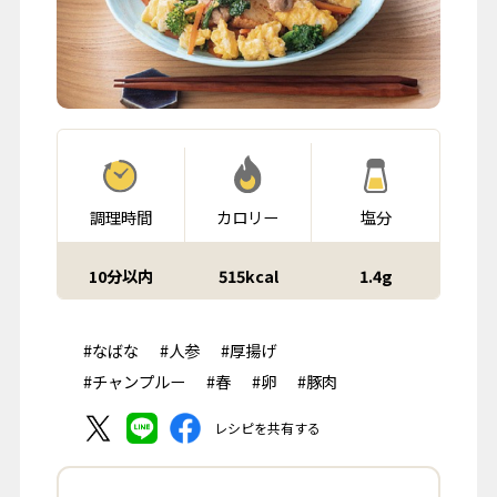
調理時間
カロリー
塩分
10分以内
515kcal
1.4g
#なばな
#人参
#厚揚げ
#チャンプルー
#春
#卵
#豚肉
レシピを共有する