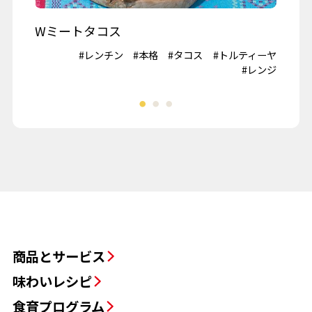
Wミートタコス
山
#鶏肉
#レンチン
#本格
#タコス
#トルティーヤ
#冷
夏野菜
#レンジ
商品とサービス
味わいレシピ
食育プログラム