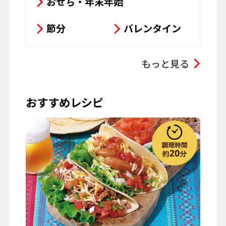
おせち・年末年始
お菓子
パスタ
節分
バレンタイン
その他
ひな祭り
こどもの日
もっと見る
母の日
父の日
おすすめレシピ
お彼岸
七夕
お月見
ハロウィーン
クリスマス
春の行楽
秋の行楽
記念日・お祝い
ワイン