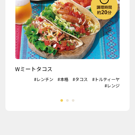
お月見
ハロウィーン
クリスマス
春の行楽
秋の行楽
記念日・お祝い
ワイン
Wミートタコス
山
#鶏肉
#レンチン
#本格
#タコス
#トルティーヤ
#冷
夏野菜
#レンジ