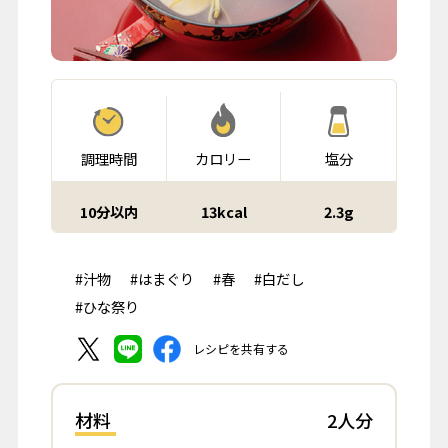
調理時間
カロリー
塩分
10分以内
13kcal
2.3g
#汁物
#はまぐり
#春
#白だし
#ひな祭り
レシピを共有する
材料
2人分