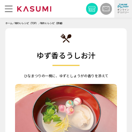
オンライン
デリバリー
ホーム
味わいレシピ（TOP）
味わいレシピ（詳細）
ゆず香るうしお汁
ひなまつりの一椀に、ゆずとしょうがの香りを添えて