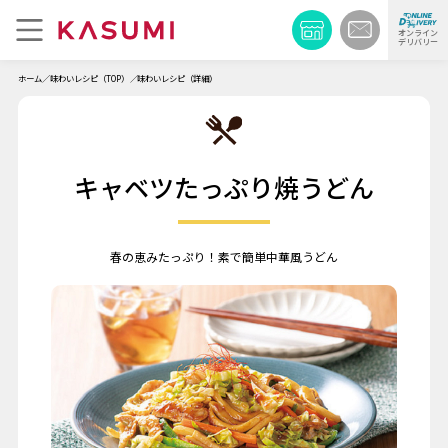
オンライン
デリバリー
ホーム
味わいレシピ（TOP）
味わいレシピ（詳細）
キャベツたっぷり焼うどん
春の恵みたっぷり！素で簡単中華風うどん