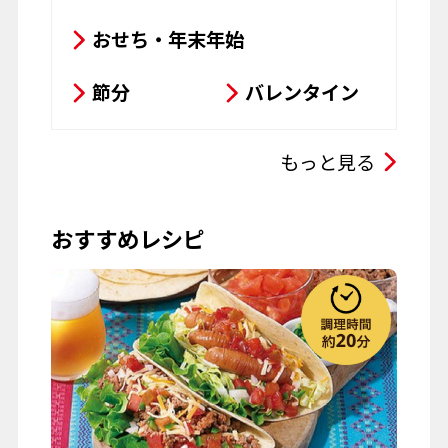
おすすめレシピ
お彼岸
七夕
お月見
ハロウィーン
クリスマス
春の行楽
秋の行楽
記念日・お祝い
ワイン
Wミートタコス
山
#鶏肉
#レンチン
#本格
#タコス
#トルティーヤ
#冷
夏野菜
#レンジ