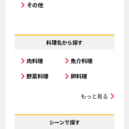
野菜料理
卵料理
スープ・シチュー・カレー
もっと見る
サラダ
鍋料理
豆腐料理
揚げ物
シーンで探す
粉物
飲み物
おせち・年末年始
お菓子
パスタ
節分
バレンタイン
その他
ひな祭り
こどもの日
もっと見る
母の日
父の日