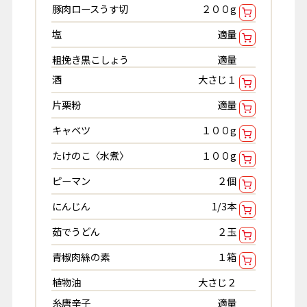
豚肉ロースうす切
２００g
塩
適量
粗挽き黒こしょう
適量
酒
大さじ１
片栗粉
適量
キャベツ
１００g
たけのこ〈水煮〉
１００g
ピーマン
２個
にんじん
1/3本
茹でうどん
２玉
青椒肉絲の素
１箱
植物油
大さじ２
糸唐辛子
適量