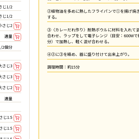
さじ1/2
②植物油を多めに熱したフライパンで①を揚げ焼
さじ1/2
する。
小さじ2
③〈カレーだれ作り〉耐熱ボウルに材料を入れて
合わせ、ラップをして電子レンジ（目安：600Wで
適量
分）で加熱し、軽く混ぜ合わせる。
1/2個分
④②に③を絡め、器に盛り付けて出来上がり。
大さじ3
調理時間：約15分
大さじ3
大さじ2
適量
さじ1.5
さじ1.5
さじ1.5