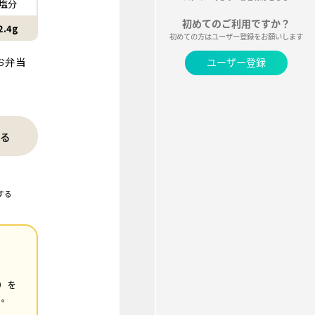
塩分
2.4g
お弁当
る
する
）を
む。