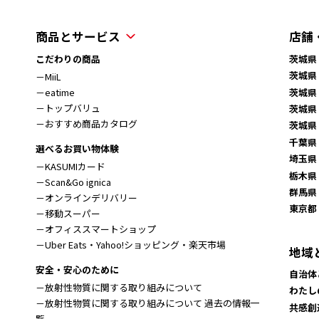
商品とサービス
店舗
こだわりの商品
茨城県
茨城県
－MiiL
茨城県
－eatime
－トップバリュ
茨城県
－おすすめ商品カタログ
茨城県
千葉県
選べるお買い物体験
埼玉県
－KASUMIカード
栃木県
－Scan&Go ignica
群馬県
－オンラインデリバリー
東京都
－移動スーパー
－オフィススマートショップ
－Uber Eats・Yahoo!ショッピング・楽天市場
地域
安全・安心のために
自治体
－放射性物質に関する取り組みについて
わたし
－放射性物質に関する取り組みについて 過去の情報一
共感創
覧