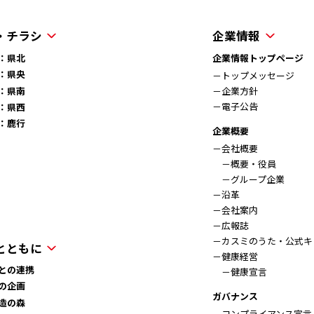
・チラシ
企業情報
：県北
企業情報トップページ
：県央
－トップメッセージ
：県南
－企業方針
－電子公告
：県西
：鹿行
企業概要
－会社概要
－概要・役員
－グループ企業
－沿革
－会社案内
－広報誌
－カスミのうた・公式キ
とともに
－健康経営
との連携
－健康宣言
の企画
ガバナンス
造の森
－コンプライアンス宣言