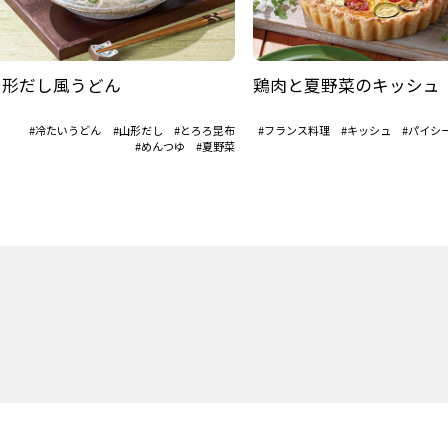
山形だし風うどん
鶏肉と夏野菜のキッシュ
#冷たいうどん
#山形だし
#とろろ昆布
#フランス料理
#キッシュ
#パイシ
#めんつゆ
#夏野菜