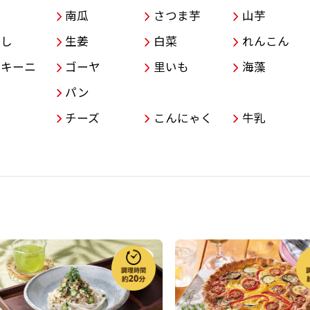
子
南瓜
さつま芋
山芋
やし
生姜
白菜
れんこん
ッキーニ
ゴーヤ
里いも
海藻
パン
チーズ
こんにゃく
牛乳