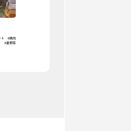
ート
#鶏肉
#夏野菜