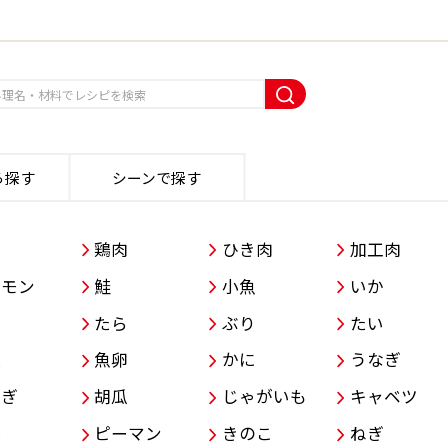
ら探す
シーンで探す
肉
鶏肉
ひき肉
加工肉
ーモン
鮭
小魚
いか
こ
たら
ぶり
たい
類
魚卵
かに
うなぎ
ねぎ
胡瓜
じゃがいも
キャベツ
参
ピーマン
きのこ
ねぎ