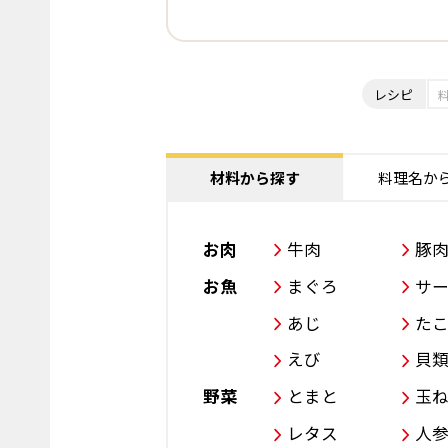
レシピ
材料から探す
料理名か
お肉
牛肉
豚
お魚
まぐろ
サ
あじ
た
えび
貝
野菜
とまと
玉
レタス
人