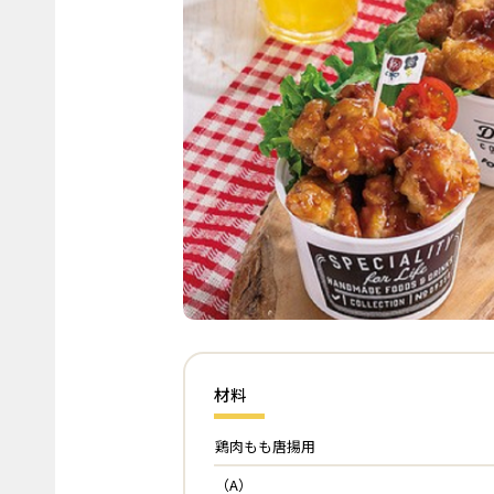
材料
鶏肉もも唐揚用
（A）