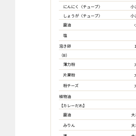
にんにく〈チューブ〉
小
しょうが〈チューブ〉
小
醤油
塩
溶き卵
（B）
薄力粉
片栗粉
粉チーズ
植物油
【カレーだれ】
醤油
大
みりん
大
酒
大