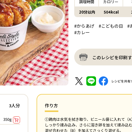
調理時間
カロリー
20分以内
504kcal
#からあげ
#こどもの日
#
#カレー
このレシピを印刷す
レシピを共有
3人分
作り方
350g
①鶏肉は水気を拭き取り、ビニール袋に入れて（A
しっかり揉み込み、さらに溶き卵を加えて揉み込
混ぜ合わせた（B）を加えてさっくり混ぜる。