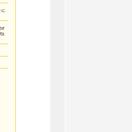
きに
混ぜ
約1