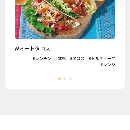
秋の行楽
記念日・お祝い
ワイン
Wミートタコス
山
#鶏肉
#レンチン
#本格
#タコス
#トルティーヤ
#冷
夏野菜
#レンジ