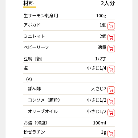
材料
2人分
生サーモン刺身用
100g
アボカド
1個
ミニトマト
2個
ベビーリーフ
適量
豆腐〔絹〕
1/2丁
塩
小さじ1/4
（A）
ぽん酢
大さじ2
コンソメ〈顆粒〉
小さじ1/2
オリーブオイル
小さじ1/2
お湯（90度）
100ml
粉ゼラチン
3g