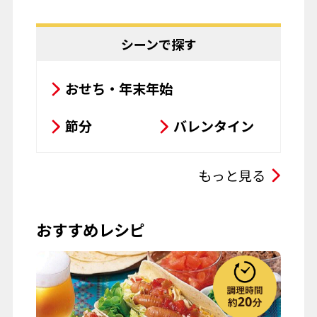
サラダ
鍋料理
豆腐料理
揚げ物
シーンで探す
粉物
飲み物
おせち・年末年始
お菓子
パスタ
節分
バレンタイン
その他
ひな祭り
こどもの日
もっと見る
母の日
父の日
おすすめレシピ
お彼岸
七夕
お月見
ハロウィーン
クリスマス
春の行楽