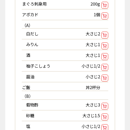
まぐろ刺身用
200g
アボカド
1個
（A）
白だし
大さじ2
みりん
大さじ1
酒
大さじ1
柚子こしょう
小さじ1/2
醤油
小さじ2
ご飯
丼2杯分
（B）
穀物酢
大さじ3
砂糖
大さじ1.5
塩
小さじ1/2