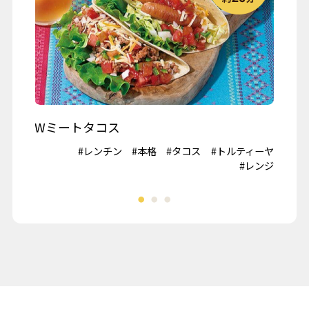
クリスマス
春の行楽
秋の行楽
記念日・お祝い
ワイン
Wミートタコス
山
#鶏肉
#レンチン
#本格
#タコス
#トルティーヤ
#冷
夏野菜
#レンジ