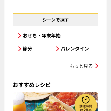
サラダ
鍋料理
豆腐料理
揚げ物
シーンで探す
粉物
飲み物
おせち・年末年始
お菓子
パスタ
節分
バレンタイン
その他
ひな祭り
こどもの日
もっと見る
母の日
父の日
おすすめレシピ
お彼岸
七夕
お月見
ハロウィーン