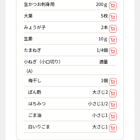
生かつお刺身用
200ｇ
大葉
5枚
みょうが子
2本
生姜
10ｇ
たまねぎ
1/4個
小ねぎ（小口切り）
適量
（A）
梅干し
1個
ぽん酢
大さじ2
はちみつ
小さじ1/2
ごま油
小さじ1
白いりごま
大さじ1