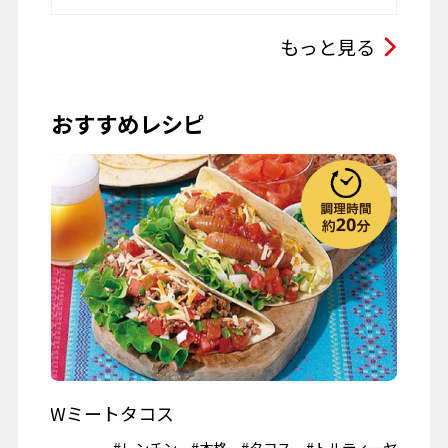
その他
ひな祭り
こどもの日
もっと見る
母の日
父の日
おすすめレシピ
お彼岸
七夕
お月見
ハロウィーン
クリスマス
春の行楽
秋の行楽
記念日・お祝い
ワイン
Wミートタコス
山
#鶏肉
#レンチン
#本格
#タコス
#トルティーヤ
#冷