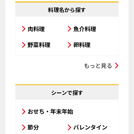
料理名から探す
肉料理
魚介料理
野菜料理
卵料理
スープ・シチュー・カレー
もっと見る
サラダ
鍋料理
豆腐料理
揚げ物
シーンで探す
粉物
飲み物
おせち・年末年始
お菓子
パスタ
節分
バレンタイン