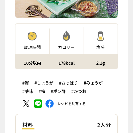
調理時間
カロリー
塩分
10分以内
178kcal
2.1g
#鰹
#しょうが
#さっぱり
#みょうが
#薬味
#梅
#ポン酢
#かつお
レシピを共有する
材料
2人分