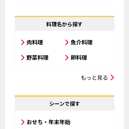
料理名から探す
肉料理
魚介料理
野菜料理
卵料理
スープ・シチュー・カレー
もっと見る
サラダ
鍋料理
豆腐料理
揚げ物
シーンで探す
粉物
飲み物
おせち・年末年始