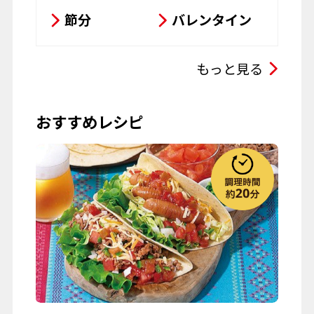
お菓子
パスタ
節分
バレンタイン
その他
ひな祭り
こどもの日
もっと見る
母の日
父の日
おすすめレシピ
お彼岸
七夕
お月見
ハロウィーン
クリスマス
春の行楽
秋の行楽
記念日・お祝い
ワイン