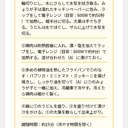
輪切りにし、水にさらして水気を拭き取る。み
ょうが子は濡れたキッチンペーパーに包み、ラ
ップをして電子レンジ（目安：600Wで約50秒
）で加熱し、縦半分に切る。大葉は手でちぎ
る。うどんは水でほぐし、ザルに上げて水気を
切る。
②鶏肉は耐熱容器に入れ、酒・塩を加えてラッ
プをし、電子レンジ（目安：600Wで約4分）で
加熱する。混ぜ合わせた（A）に漬けておく。
③多めの植物油を熱したフライパンで①のな
す・パプリカ・ミニトマト・ズッキーニを揚げ
焼きし、しっかり油を切って（A）に①のみょ
うが子と一緒に加え、冷蔵庫で冷やす。冷えた
ら鶏肉は細かく裂く。
④器に①のうどんを盛り、③を盛り付けて漬け
汁をかける。①の大葉を散らして出来上がり。
調理時間：約15分（冷やす時間を除く）