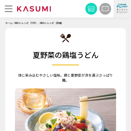
オンライン
デリバリー
ホーム
味わいレシピ（TOP）
味わいレシピ（詳細）
夏野菜の鶏塩うどん
体に染み込むやさしい塩味。鶏と夏野菜が涼を運ぶさっぱり
麺。