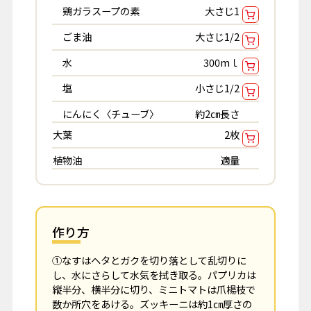
鶏ガラスープの素
大さじ1
ごま油
大さじ1/2
水
300mｌ
塩
小さじ1/2
にんにく〈チューブ〉
約2㎝長さ
大葉
2枚
植物油
適量
作り方
①なすはヘタとガクを切り落として乱切りに
し、水にさらして水気を拭き取る。パプリカは
縦半分、横半分に切り、ミニトマトは爪楊枝で
数か所穴をあける。ズッキーニは約1㎝厚さの