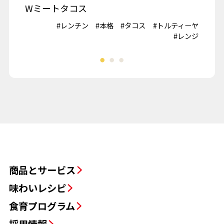
Wミートタコス
山
#鶏肉
#レンチン
#本格
#タコス
#トルティーヤ
#冷
夏野菜
#レンジ
商品とサービス
味わいレシピ
食育プログラム