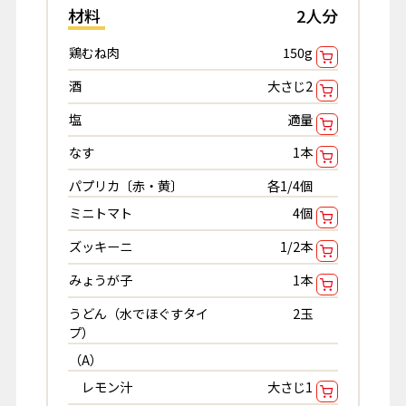
材料
2人分
鶏むね肉
150g
酒
大さじ2
塩
適量
なす
1本
パプリカ〔赤・黄〕
各1/4個
ミニトマト
4個
ズッキーニ
1/2本
みょうが子
1本
うどん（水でほぐすタイ
2玉
プ）
（A）
レモン汁
大さじ1