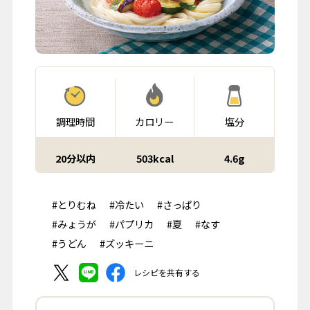
調理時間
カロリー
塩分
20分以内
503kcal
4.6g
#とりむね
#冷たい
#さっぱり
#みょうが
#パプリカ
#夏
#なす
#うどん
#ズッキーニ
レシピを共有する