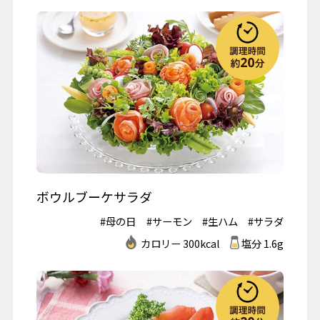
ボウルブーケサラダ
#母の日
#サーモン
#生ハム
#サラダ
カロリー 300kcal
塩分 1.6g