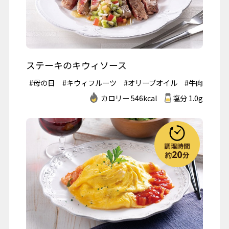
ステーキのキウィソース
#母の日
#キウィフルーツ
#オリーブオイル
#牛肉
カロリー 546kcal
塩分 1.0g