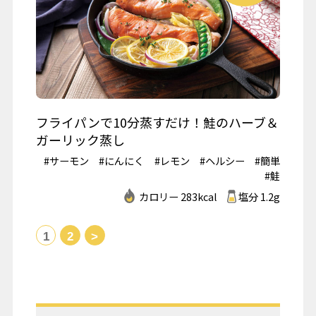
フライパンで10分蒸すだけ！鮭のハーブ＆
ガーリック蒸し
#サーモン
#にんにく
#レモン
#ヘルシー
#簡単
#鮭
カロリー 283kcal
塩分 1.2g
1
2
>