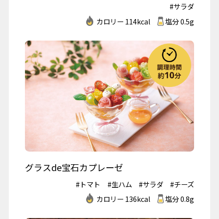
#サラダ
カロリー 114kcal
塩分 0.5g
グラスde宝石カプレーゼ
#トマト
#生ハム
#サラダ
#チーズ
カロリー 136kcal
塩分 0.8g