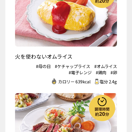
火を使わないオムライス
#母の日
#ケチャップライス
#オムライス
#電子レンジ
#鶏肉
#卵
カロリー 639kcal
塩分 2.4g