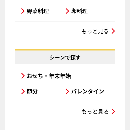
野菜料理
卵料理
スープ・シチュー・カレー
もっと見る
サラダ
鍋料理
豆腐料理
揚げ物
シーンで探す
粉物
飲み物
おせち・年末年始
お菓子
パスタ
節分
バレンタイン
その他
ひな祭り
こどもの日
もっと見る
母の日
父の日