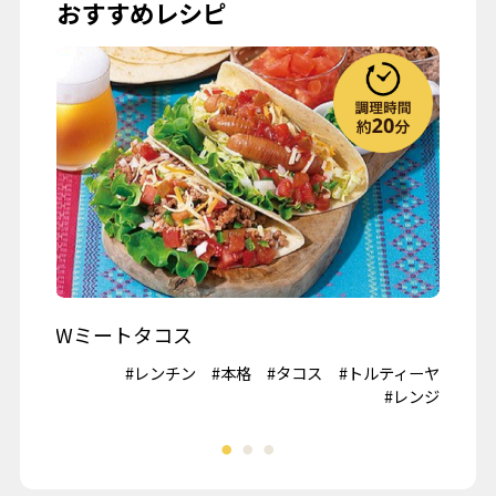
おすすめレシピ
お彼岸
七夕
お月見
ハロウィーン
クリスマス
春の行楽
秋の行楽
記念日・お祝い
ワイン
Wミートタコス
山
#鶏肉
#レンチン
#本格
#タコス
#トルティーヤ
#冷
夏野菜
#レンジ