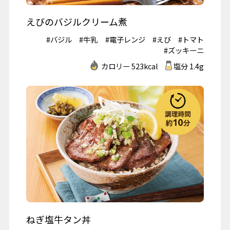
えびのバジルクリーム煮
#バジル
#牛乳
#電子レンジ
#えび
#トマト
#ズッキーニ
カロリー 523kcal
塩分 1.4g
ねぎ塩牛タン丼