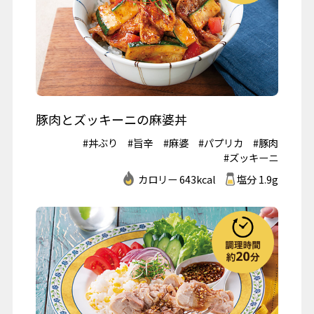
豚肉とズッキーニの麻婆丼
#丼ぶり
#旨辛
#麻婆
#パプリカ
#豚肉
#ズッキーニ
カロリー 643kcal
塩分 1.9g