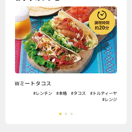
お彼岸
七夕
お月見
ハロウィーン
クリスマス
春の行楽
秋の行楽
記念日・お祝い
ワイン
Wミートタコス
山
#鶏肉
#レンチン
#本格
#タコス
#トルティーヤ
#冷
夏野菜
#レンジ