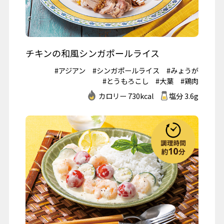
チキンの和風シンガポールライス
#アジアン
#シンガポールライス
#みょうが
#とうもろこし
#大葉
#鶏肉
カロリー 730kcal
塩分 3.6g