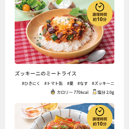
ズッキーニのミートライス
#ひきにく
#トマト缶
#夏
#なす
#ズッキーニ
カロリー 770kcal
塩分 2.0g