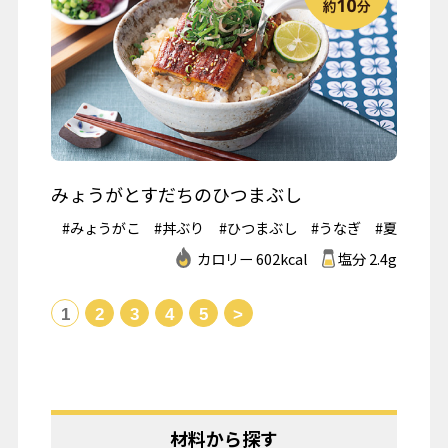
みょうがとすだちのひつまぶし
#みょうがこ
#丼ぶり
#ひつまぶし
#うなぎ
#夏
カロリー 602kcal
塩分 2.4g
1
2
3
4
5
>
材料から探す