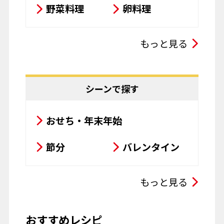
野菜料理
卵料理
スープ・シチュー・カレー
もっと見る
サラダ
鍋料理
豆腐料理
揚げ物
シーンで探す
粉物
飲み物
おせち・年末年始
お菓子
パスタ
節分
バレンタイン
その他
ひな祭り
こどもの日
もっと見る
母の日
父の日
おすすめレシピ