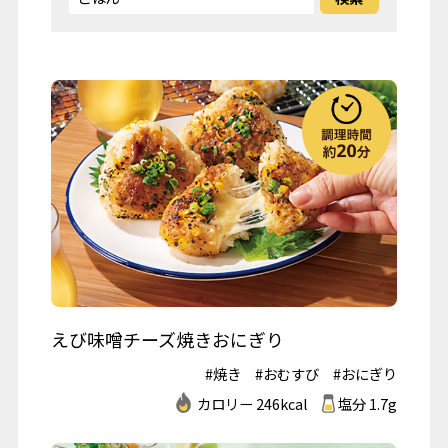
えび味噌チーズ焼きおにぎり
#焼き
#おむすび
#おにぎり
カロリー 246kcal
塩分 1.7g