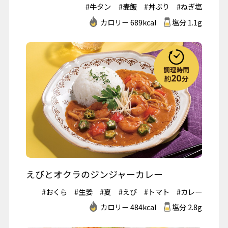
#牛タン
#麦飯
#丼ぶり
#ねぎ塩
カロリー 689kcal
塩分 1.1g
えびとオクラのジンジャーカレー
#おくら
#生姜
#夏
#えび
#トマト
#カレー
カロリー 484kcal
塩分 2.8g