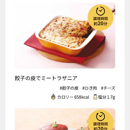
餃子の皮でミートラザニア
#餃子の皮
#ひき肉
#チーズ
カロリー 658kcal
塩分 1.7g