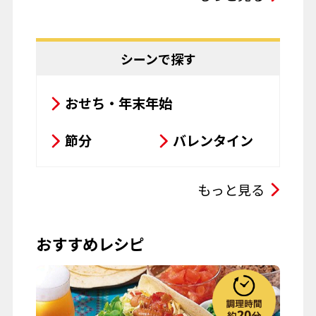
サラダ
鍋料理
豆腐料理
揚げ物
シーンで探す
粉物
飲み物
おせち・年末年始
お菓子
パスタ
節分
バレンタイン
その他
ひな祭り
こどもの日
もっと見る
母の日
父の日
おすすめレシピ
お彼岸
七夕
お月見
ハロウィーン