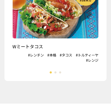
クリスマス
春の行楽
秋の行楽
記念日・お祝い
ワイン
Wミートタコス
山
#鶏肉
#レンチン
#本格
#タコス
#トルティーヤ
#冷
夏野菜
#レンジ