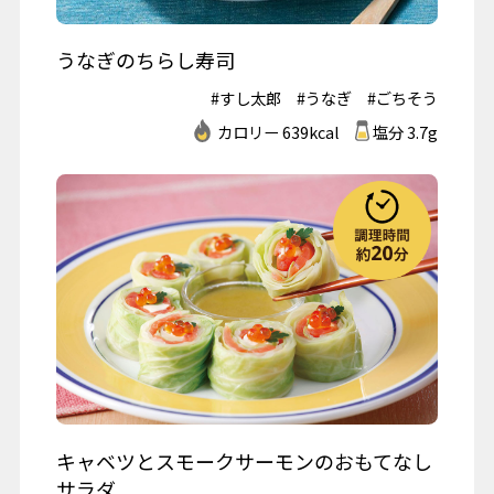
うなぎのちらし寿司
#すし太郎
#うなぎ
#ごちそう
カロリー 639kcal
塩分 3.7g
キャベツとスモークサーモンのおもてなし
サラダ