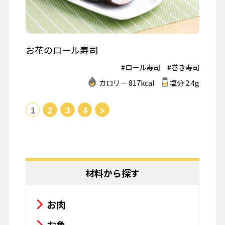
お花のロール寿司
#ロール寿司
#巻き寿司
カロリー 817kcal
塩分 2.4g
1
2
3
4
>
材料から探す
お肉